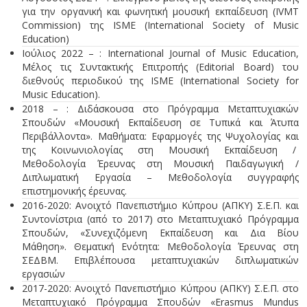
για την οργανική και φωνητική μουσική εκπαίδευση (IVMT
Commission) της ISME (International Society of Music
Education)
Ιούλιος 2022 – : International Journal of Music Education,
Μέλος τις Συντακτικής Επιτροπής (Editorial Board) του
διεθνούς περιοδικού της ISME (Ιnternational Society for
Music Education).
2018 – : Διδάσκουσα στο Πρόγραμμα Μεταπτυχιακών
Σπουδών «Μουσική Εκπαίδευση σε Τυπικά και Άτυπα
Περιβάλλοντα». Μαθήματα: Εφαρμογές της Ψυχολογίας και
της Κοινωνιολογίας στη Μουσική Εκπαίδευση /
Μεθοδολογία Έρευνας στη Μουσική Παιδαγωγική /
Διπλωματική Εργασία – Μεθοδολογία συγγραφής
επιστημονικής έρευνας.
2016-2020: Ανοιχτό Πανεπιστήμιο Κύπρου (ΑΠΚΥ) Σ.Ε.Π. και
Συντονίστρια (από το 2017) στο Μεταπτυχιακό Πρόγραμμα
Σπουδών, «Συνεχιζόμενη Εκπαίδευση και Δια Βίου
Μάθηση». Θεματική Ενότητα: Μεθοδολογία Έρευνας στη
ΣΕΔΒΜ. Eπιβλέπουσα μεταπτυχιακών διπλωματικών
εργασιών
2017-2020: Ανοιχτό Πανεπιστήμιο Κύπρου (ΑΠΚΥ) Σ.Ε.Π. στο
Μεταπτυχιακό Πρόγραμμα Σπουδών «Erasmus Mundus