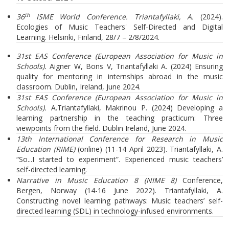
th
36
ISME World Conference.
Triantafyllaki
,
A
.
(2024).
Ecologies of Music Teachers' Self-Directed and Digital
Learning. Helsinki, Finland, 28/7 – 2/8/2024.
31st EAS Conference (European Association for Music in
Schools).
Aigner W, Bons V, Triantafyllaki A. (2024) Ensuring
quality for mentoring in internships abroad in the music
classroom. Dublin, Ireland, June 2024.
31st EAS Conference (European Association for Music in
Schools).
A.Triantafyllaki, Makrinou P. (2024) Developing a
learning partnership in the teaching practicum: Three
viewpoints from the field. Dublin Ireland, June 2024.
13th International Conference for Research in Music
Education (RIME)
(online) (11-14 April 2023). Triantafyllaki, A.
“So...I started to experiment”. Experienced music teachers’
self-directed learning.
Narrative in Music Education 8 (NIME 8)
Conference,
Bergen, Norway (14-16 June 2022). Triantafyllaki, A.
Constructing novel learning pathways: Music teachers’ self-
directed learning (SDL) in technology-infused environments.