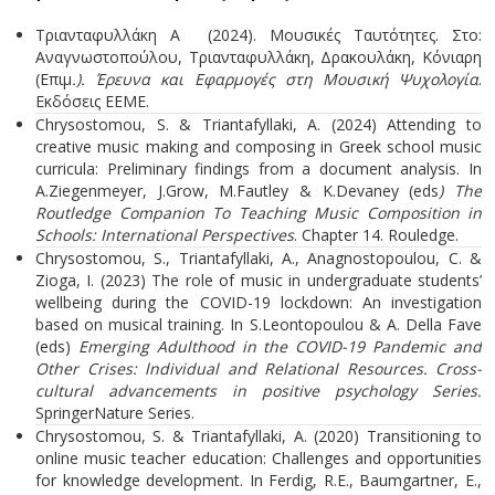
Τριανταφυλλάκη Α (2024). Μουσικές Ταυτότητες. Στο:
Αναγνωστοπούλου, Τριανταφυλλάκη, Δρακουλάκη, Κόνιαρη
(Επιμ
.). Έρευνα και Εφαρμογές στη Μουσική Ψυχολογία
.
Εκδόσεις ΕΕΜΕ.
Chrysostomou, S. & Triantafyllaki, A. (2024) Attending to
creative music making and composing in Greek school music
curricula: Preliminary findings from a document analysis. In
A.Ziegenmeyer, J.Grow, M.Fautley & K.Devaney (eds
) The
Routledge Companion To Teaching Music Composition in
Schools: International Perspectives
. Chapter 14. Rouledge.
Chrysostomou, S., Triantafyllaki, A., Anagnostopoulou, C. &
Zioga, I. (2023) The role of music in undergraduate students’
wellbeing during the COVID-19 lockdown: An investigation
based on musical training. In S.Leontopoulou & A. Della Fave
(eds)
Emerging Adulthood in the COVID-19 Pandemic and
Other Crises: lndividual and Relational Resources. Cross-
cultural advancements in positive psychology Series.
SpringerNature Series.
Chrysostomou, S. & Triantafyllaki, A. (2020) Transitioning to
online music teacher education: Challenges and opportunities
for knowledge development. In Ferdig, R.E., Baumgartner, E.,