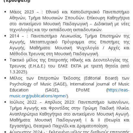
(πρόσφατη)
Μάιος 2023 – : Εθνικό και Καποδιστριακό Πανεπιστήμιο
Αθηνών, Τμήμα Μουσικών Σπουδών. Επίκουρη Καθηγήτρια
στο αντικείμενο Μουσική Παιδαγωγική – Διδακτική με νέες
τεχνολογίες και την εκπαίδευση εκπαιδευτικών.
2014 – : Πανεπιστήμιο Λευκωσίας, Τμήμα Επιστημών της
Αγωγής, Μεταπτυχιακό Πρόγραμμα στις Επιστήμες της
Αγωγής. Μαθήματα: Μουσική Ψυχολογία / Αρχές και
Μέθοδοι Έρευνας στη Μουσική Παιδαγωγική.
Τακτικό μέλος της Επιτροπής Ηθικής και Δεοντολογίας της
Έρευνας (Ε.Η.Δ.Ε.) του ΕΛΚΕ ΕΚΠΑ με τριετή θητεία (από
1.3.2025).
Μέλος των Eπιτροπών Έκδοσης (Editorial Board) των
Psychology of Music (SAGE), International Journal of Music
Education (SAGE), EPoME (
https://eas-
music.org/publications/epme/
).
Ιούλιος 2022 – Απρίλιος 2023: Πανεπιστήμιο Ιωαννίνων,
Τμήμα Αγωγής και Φροντίδας στην Πρώιμη Παιδική Ηλικία.
Αναπληρώτρια Καθηγήτρια στο αντικείμενο Μουσική Αγωγή.
Μαθήματα: Μουσική Παιδαγωγική Ι & ΙΙ (Θεωρία και
Εργαστήρι), Θεατρικό Παιχνίδι και Δραματοποίηση.
Αύγουστος 2024 - : Εκλεγμένο μέλος της διεθνούς επιτροπής