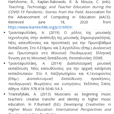
Hartshorne, R., Kaplan-Rakowski, R. & Mouza, C. (eds).
Teaching, Technology, and Teacher Education during the
COVID-19 Pandemic: Stories from the Field.
Association for
the Advancement of Computing in Education (AACE).
Retrieved June 18, 2020 from
https://www.learntechlib.org/p/216903/
.
Τριανταφυλλάκη, Α. (2019) Ο ρόλος της μουσικής
τεχνολογίας στην ανάπτυξη της μουσικής δημιουργικότητας.
Νέες κατευθύνσεις και προοπτικές για την Πρωτοβάθμια
Εκπαίδευση. Στο Λ.Στάμου και Σ.Αγγελίδου (Eπιμ.)
Διαλεκτική
και Πρωτοπορία στη Μουσική Παιδαγωγική.
Ελληνική
Ένωση για τη Μουσική Εκπαίδευση. Θεσσαλονίκη: EEME.
Τριανταφυλλάκη, Α. (2014) Διαπολιτισμική μουσική
εκπαίδευση. Νέες κατευθύνσεις για την αρχική κατάρτιση
εκπαιδευτικών. Στο Χ. Χατζησωτηρίου και Κ.Ξενοφώντος
(Eπιμ.)
Διαπολιτισμική Εκπαίδευση: προκλήσεις,
παιδαγωγικές θεωρήσεις και εισηγήσεις
. Εκδόσεις Σαϊτα,
Αθήνα. ISBN: 978-618-5040-54-3.
Triantafyllaki, A. (2013) Musicians as beginning music
teachers: creative transfer and identity in higher music
education. In P.Burnard (Εd.)
Developing Creativities in
Higher Music Education: International Perspectives and