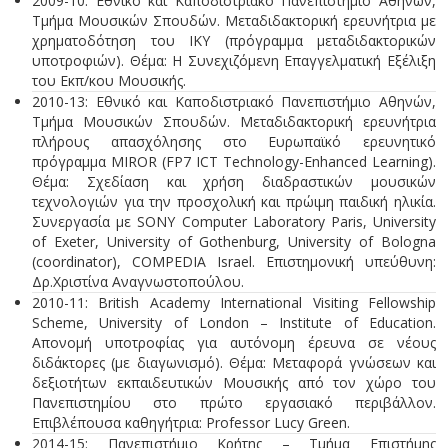
2009-10: Εθνικό και Καποδιστριακό Πανεπιστήμιο Αθηνών,
Τμήμα Μουσικών Σπουδών. Μεταδιδακτορική ερευνήτρια με
χρηματοδότηση του ΙΚΥ (πρόγραμμα μεταδιδακτορικών
υποτροφιών). Θέμα: Η Συνεχιζόμενη Επαγγελματική Εξέλιξη
του Εκπ/κου Μουσικής.
2010-13: Εθνικό και Καποδιστριακό Πανεπιστήμιο Αθηνών,
Τμήμα Μουσικών Σπουδών. Μεταδιδακτορική ερευνήτρια
πλήρους απασχόλησης στο Ευρωπαϊκό ερευνητικό
πρόγραμμα MIROR (FP7 ICT Technology-Enhanced Learning).
Θέμα: Σχεδίαση και χρήση διαδραστικών μουσικών
τεχνολογιών για την προσχολική και πρώιμη παιδική ηλικία.
Συνεργασία με SONY Computer Laboratory Paris, University
of Exeter, University of Gothenburg, University of Bologna
(coordinator), COMPEDIA Israel. Επιστημονική υπεύθυνη:
Δρ.Χριστίνα Αναγνωστοπούλου.
2010-11: British Academy International Visiting Fellowship
Scheme, University of London – Institute of Education.
Aπονομή υποτροφίας για αυτόνομη έρευνα σε νέους
διδάκτορες (με διαγωνισμό). Θέμα: Μεταφορά γνώσεων και
δεξιοτήτων εκπαιδευτικών Μουσικής από τον χώρο του
Πανεπιστημίου στο πρώτο εργασιακό περιβάλλον.
Επιβλέπουσα καθηγήτρια: Professor Lucy Green.
2014-15: Πανεπιστήμιο Κρήτης – Τμήμα Επιστήμης