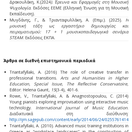
Δρακουλάκη, Κ.(2024
). Έρευνα και Εφαρμογές στη Μουσική
Ψυχολογία
. Εκδόσες ΕΕΜΕ (Ελληνική Ένωση για τη Μουσική
Εκπαίδευση).
Μυγδάνης, Γ., & Τριανταφυλλάκη, Α. (Επιμ.). (2025).
Η
μουσική τάξη ως εργαστήριο δημιουργίας και
πειραματισμού: 17 + 1 μουσικοπαιδαγωγικά σενάρια
STEAM
. Εκδόσεις ΕΚΠΑ.
Άρθρα σε διεθνή επιστημονικά περιοδικά
Triantafyllaki, A. (2016) The role of creative transfer in
professional transitions.
Arts and Humanities in Higher
Education, Special Issue, The Reflective Conservatoire,
Editor: Helena Gaunt,
15
(3-4), 401-6.
Rowe, V., Triantafyllaki, A. & Anagnostopoulou, C. (2014)
Young pianists exploring improvisation using interactive music
technology.
International Journal of Music Education
.
Διαδικτυακά στη διεύθυνση:
http://ijm.sagepub.com/content/early/2014/06/24/02557614145
Triantafyllaki, A. (2010). Advanced music training institutions in
Greece as “workplace landscapes” in the construction of