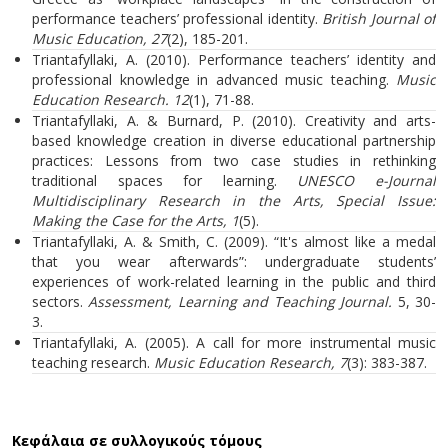
performance teachers’ professional identity.
British Journal of
Music Education, 27
(2), 185-201.
Triantafyllaki, A. (2010). Performance teachers’ identity and
professional knowledge in advanced music teaching.
Music
Education Research. 12
(1), 71-88.
Triantafyllaki, A. & Burnard, P. (2010). Creativity and arts-
based knowledge creation in diverse educational partnership
practices: Lessons from two case studies in rethinking
traditional spaces for learning.
UNESCO e-Journal
Multidisciplinary Research in the Arts, Special Issue:
Making the Case for the Arts, 1
(5).
Triantafyllaki, A. & Smith, C. (2009). “It's almost like a medal
that you wear afterwards”: undergraduate students’
experiences of work-related learning in the public and third
sectors.
Assessment, Learning and Teaching Journal.
5, 30-
3.
Triantafyllaki, A. (2005). A call for more instrumental music
teaching research.
Music Education Research, 7
(3): 383-387.
Κεφάλαια σε συλλογικούς τόμους