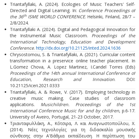
Triantafyllaki, A. (2024). Ecologies of Music Teachers' Self-
Directed and Digital Learning. In:
Conference Proceedings of
th
the 36
ISME WORLD CONFERENCE
. Helsinki, Finland, 28/7 –
2/8/2024.
Triantafyllaki A. (2024). Digital and Pedagogical Innovation for
the Instrumental Music Classroom.
Proceedings of the
International Technology, Education and Development
Conference
.
http://dx.doi.org/10.21125/inted.2024.1636
Chrysostomou, S. & Triantafyllaki, A. (2021). Curricular content
transformation in a preservice online teacher placement. In
L.Gomez Chova, A. Lopez Martinez, I.Candel Torres (Eds)
Proceedings of the 14th annual International Conference of
Education, Research and Innovation
. DOI:
10.21125/iceri.2021.0333
Triantafyllaki, A. & Rowe, V. (2017). Employing technology in
creative music making. Case studies of classroom
applications.
Musichildren. Proceedings of the 1st
International Conference Music for and by children
, p.6-17.
University of Aveiro, Portugal, 21-23 October, 2017.
Τριανταφυλλάκη, Α., Κότσιρα, Λ. και Αναγνωστοπούλου, Χ.
(2014). Νέες τεχνολογίες για τη διδασκαλία μουσικής
σύνθεσης στην Α'Βάθμια εκπαίδευση. H περίπτωση του