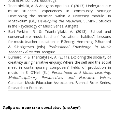
Practices
. London: Routledge.
Triantafyllaki, A. & Anagnostopoulou, C.(2013). Undergraduate
music students' experiences in community settings:
Developing the musician within a university module. In
M.Stakelum (Ed
.) Developing the Musician
, SEMPRE Studies
in the Psychology of Music Series. Ashgate.
Burt-Perkins, R. & Triantafyllaki, A. (2013). School and
conservatoire music teachers’ “vocational habitus”: Lessons
for music teacher education. In E.Georgii-Hemming, P.Burnard
& S.Holgersen (eds)
Professional Knowledge in Music
Teacher Education
. Ashgate.
Burnard, P. & Triantafyllaki, A. (2011). Exploring the sociality of
creativity using narrative enquiry: Where the self and the social
meet in contemporary composers’ fields of production in
music. In S. O’Neil (Εd.)
Personhood and Music Learning:
Multidisciplinary Perspectives and Narrative Voices
.
Canadian Music Education Association, Biennial Book Series,
Research to Practice.
Άρθρα σε πρακτικά συνεδρίων (επιλογή)