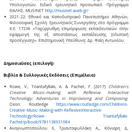
Υπολογιστών. Ειδικό ερευνητικό προσωπικό. Πρόγραμμα
ΘΑΛΗΣ. MUSINET
http://musinet.aueb.gr/
2021-22: Εθνικό και Καποδιστριακό Πανεπιστήμιο Αθηνών,
Φιλοσοφική Σχολή. Ερευνητικός Συνεργάτης στο πρόγραμμα
Κ.Ε. 17236 «Ταχύρρυθμη επιμόρφωση εκπαιδευτικών στην
εφαρμογή της εξ αποστάσεως εκπαίδευσης (ολιστική
προσέγγιση)». Επιστημονική Υπεύθυνη: Δρ. Φαίη Αντωνίου.
Δημοσιεύσες (επιλογή)
B
ιβλία & Συλλογικές Εκδόσεις (Επιμέλεια)
Rowe, V., Triantafyllaki, A. & Pachet, F. (2017)
Children's
Creative Music-making with Reflexive Interactive
Technology: Adventures in Improvising and Composing.
Oxon: Routledge
https://www.routledge.com/Childrens-
Creative-Music-Making-with-ReflexiveInteractive-
Technology/Rowe- Triantafyllaki-
Pachet/p/book/9781138931084
Αναγνωστοπούλου Χ, Τριανταφυλλάκη Α,, Κόνιαρη Δ,