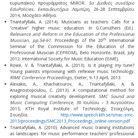
ευρωπαϊκού προγράμματος MIROR.
5ο Διεθνές συνέδριο
EduPolicies, Εκπαιδευτήρια Λαμπίρη
, 26-28 Σεπτεμβρίου
2014, Μοσχάτο-Αθήνα.
Triantafyllaki, A. (2014). Musicians as teachers: Calls for a
“creative” higher music education. In G.Curruthers (Ed.)
Relevance and Reform in the Education of the Professional
th
Musician, pp.54-61.
Proceedings of the 20
International
Seminar of the Commission for the Education of the
Professional Musician (CEPROM), Belo Horizonte, Brazil, July
2012. International Society for Music Education (ISME).
Rowe, V. & Triantafyllaki, A. (2013). Is it playing my tune?
Young pianists improvising with reflexive music technology.
RIME Conference Proceedings
, Exeter, 9-13 April, 2013.
Alexakis, A., Khachatourov, A., Triantafyllaki, A. &
Anagnostopoulou, C. (2013). A computational method for
exploring musical creativity development.
SMC Sound and
Music Computing Conference,
30 Ιουλίου – 3 Αυγούστου
2013, KTH Royal Institute of Technology, Στοκχόλμη,
Σουηδία.
http://www.speech.kth.se/smac-smc-
2013/proceedings/SMC2013_Proceedings_online-version.pdf
Triantafyllaki, A. (2010). Advanced music training institutions
as landscapes for music performance teachers’ professional