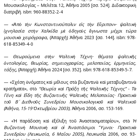
Μουσικολογίας – Μελέται 12, Ἀθήνα 2005 [σσ. 524]. Διδακτορικὴ
διατριβή. isbn: 960-88352-2-4
—
«Ἁπὸ τὴν Κωνσταντινούπολιν εἰς τὴν Εὔριπον»· ψαλτικὴ
ἰχνηλασία στὴν Χαλκίδα μὲ ὁδηγοὺς ἄγνωστα μέχρι τώρα
μουσικὰ χειρόγραφα
, (Ἀπαρχή) Ἀθήνα 2023 [σσ. 144]. isbn: 978-
618-85349-4-0
—
Θεωρούμενα στὴν Ψαλτικὴ Τέχνη· θέματα ψαλτικῆς
ὀντολογίας, θεωρίας, σημειογραφίας, μελοποιίας, ἑρμηνείας,
τάξης
, (Ἀπαρχή) Ἀθήνα 2024 [σσ. 352]. isbn: 978-618-85349-5-7.
— «Σχέση ὀνόματος καὶ μέλους στὰ βυζαντινὰ καὶ μεταβυζαντινὰ
κρατήματα», στὸ
“Θεωρία καὶ Πράξη τῆς Ψαλτικῆς Τέχνης” - Τὰ
Γένη καὶ Εἴδη τῆς Βυζαντινῆς Ψαλτικῆς Μελοποιίας· Πρακτικὰ
τοῦ Β΄ Διεθνοῦς Συνεδρίου Μουσικολογικοῦ καὶ Ψαλτικοῦ
(Ἀθήνα, 15-19 Ὀκτωβρίου 2003),
Ἀθήνα 2006, σσ. 153-169.
— «Ἡ παράδοση καὶ ἐξέλιξη τοῦ Ἀναστασιματαρίου», στὸ
Ἡ
Βυζαντινὴ Μουσικὴ καὶ οἱ Ἀναστάσιμοι Ὕμνοι· Πρακτικὰ
Συνεδρίου (Λευκωσία, 6 Μαΐου 2005)
, Λευκωσία 2006, σσ. 93-