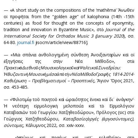
— «A short study on the compositions of the ‘mathēma’ Ἄνωθεν
οἱ προφῆται from the “golden age” of kalophonia (14th -15th
centuries) as food for thought on the concepts of eponymity,
tradition and innovation in Byzantine Music», στὸ
Journal of the
International Society for Orthodox Music 3 (January 2020
), σσ.
64-80.
journal.fi
jisocm/article/view/88716].
— «Μιὰ σπάνια ἀνθολογημένη σύνθεση Ἀνοιξανταρίων καὶ οἱ
ἐξηγήσεις της στὴν Νέα Μέθοδο», στὰ
Πρακτικὰ
Διεθνοῦς
Μουσικολογικοῦ
καὶ
Ψαλτικοῦ
Συνεδρίου
:
Ἡ
Βυζαντινὴ
Μουσικὴ
μέσα
ἀπὸ
τὴν
Νέα
Μέθοδο
Γραφῆς
1814-2014·
Καθιέρωση
–
Προβληματισμοί
–
Προοπτικές
, Ἅγιον Ὄρος 2021,
σσ. 453-485.
— «‘Φιλοτιμίᾳ τοῦ ποιητοῦ καὶ ὡραιότητος ἕνεκα καὶ δι᾽ ἀνάγκην’·
Ἡ νεότερη εἱρμολογικὴ μελοποιία καὶ τὸ Εἱρμολόγιον
Καταβασιῶν τοῦ Γεωργίου Χατζηθεοδώρου», Πρόλογος (sic) στὸ
Γεώργιος Χατζηθεοδώρου,
Καταβασίες
ἀργές
(
ἀργοσύντομες
),
σύντομες
, Κάλυμνος 2022, σσ. xxiv-xxxv.
— «Ἡσύχως καὶ πραέως καὶ μετ᾽ εὐλαβείας» στὸ