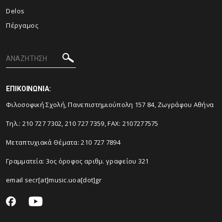
Delos
Πέργαμος
ΕΠΙΚΟΙΝΩΝΙΑ:
Φιλοσοφική Σχολή, Πανεπιστημιούπολη 157 84, Ζωγράφου Αθήνα
Τηλ.: 210 727 7302, 210 727 7359, FAX: 2107277575
Μεταπτυχιακά Θέματα: 210 727 7894
Γραμματεία: 3ος όροφος αριθμ. γραφείου 321
email secr[at]music.uoa[dot]gr