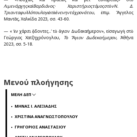
Λιμενάρχης
καὶ
Βαρδιάνος
·
Χαριστήριος
τόμος
στὸν
Ν
.
Δ
.
Τριανταφυλλόπουλο
γιὰ
τὰ
ἐνενηντάχρονά
του
, ἐπιμ. Ἄγγελος
Μαντᾶς, Χαλκίδα 2023, σσ. 43-60.
— « ‘ἐν χάριτι ᾄδοντες...’ τὸ ἅγιον Δωδεκαήμερον», εἰσαγωγὴ στὸ
Γεώργιος Χατζηχρόνογλου,
Τὸ Ἅγιον Δωδεκαήμερον
, Ἀθήνα
2023, σσ. 5-18.
Μενού πλοήγησης
ΜΕΛΗ ΔΕΠ
ΜΗΝΑΣ Ι. ΑΛΕΞΙΑΔΗΣ
ΧΡΙΣΤΙΝΑ ΑΝΑΓΝΩΣΤΟΠΟΥΛΟΥ
ΓΡΗΓΟΡΙΟΣ ΑΝΑΣΤΑΣΙΟΥ