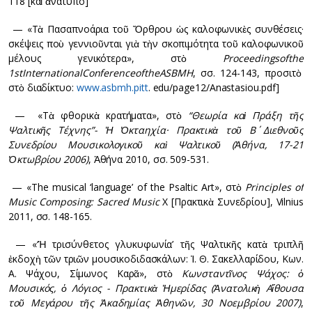
118 [καὶ ἀνάτυπο]
— «Τὰ Πασαπνοάρια τοῦ Ὄρθρου ὡς καλοφωνικὲς συνθέσεις·
σκέψεις ποὺ γεννιοῦνται γιὰ τὴν σκοπιμότητα τοῦ καλοφωνικοῦ
μέλους γενικότερα», στὸ
Proceedings
of
the
1
st
International
Conference
of
the
ASBMH
, σσ. 124-143, προσιτὸ
στὸ διαδίκτυο:
www.asbmh.pitt
. edu/page12/Anastasiou.pdf]
— «Τὰ φθορικὰ κρατήματα», στὸ
“Θεωρία καὶ Πράξη τῆς
Ψαλτικῆς Τέχνης”- Ἡ Ὀκταηχία· Πρακτικὰ τοῦ Β΄ Διεθνοῦς
Συνεδρίου Μουσικολογικοῦ καὶ Ψαλτικοῦ (Ἀθήνα, 17-21
Ὀκτωβρίου 2006)
, Ἀθήνα 2010, σσ. 509-531.
— «The musical ‘language’ of the Psaltic Art», στὸ
Principles of
Music Composing: Sacred Music
X [Πρακτικὰ Συνεδρίου], Vilnius
2011, σσ. 148-165.
— «‘Ἡ τρισύνθετος γλυκυφωνία’ τῆς Ψαλτικῆς κατὰ τριπλῆ
ἐκδοχὴ τῶν τριῶν μουσικοδιδασκάλων: Ἰ. Θ. Σακελλαρίδου, Κων.
Α. Ψάχου, Σίμωνος Καρᾶ», στὸ
Κωνσταντῖνος Ψάχος: ὁ
Μουσικός, ὁ Λόγιος - Πρακτικὰ Ἡμερίδας (Ἀνατολικὴ Αἴθουσα
τοῦ Μεγάρου τῆς Ἀκαδημίας Ἀθηνῶν, 30 Νοεμβρίου 2007)
,