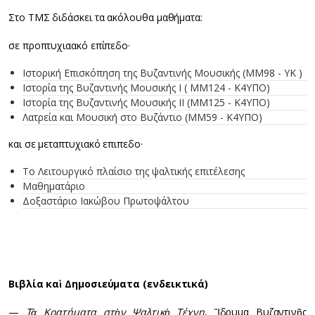
Στο ΤΜΣ διδάσκει τα ακόλουθα μαθήματα:
σε προπτυχιαακό επίπεδο·
Ιστορική Επισκόπηση της Βυζαντινής Μουσικής (ΜΜ98 - ΥΚ )
Ιστορία της Βυζαντινής Μουσικής Ι ( ΜΜ124 - Κ4ΥΠΟ)
Ιστορία της Βυζαντινής Μουσικής ΙΙ (ΜΜ125 - Κ4ΥΠΟ)
Λατρεία και Mουσική στο Βυζάντιο (ΜΜ59 - Κ4ΥΠΟ)
και σε μεταπτυχιακό επιπεδο·
Το Λειτουργικό πλαίσιο της ψαλτικής επιτέλεσης
Μαθηματάριο
Δοξαστάριο Ιακώβου Πρωτοψάλτου
Βιβλία καὶ
Δημοσιεύματα (ενδεικτικά)
—
Τὰ Κρατήματα στὴν Ψαλτικὴ Τέχνη
, Ἵδρυμα Βυζαντινῆς