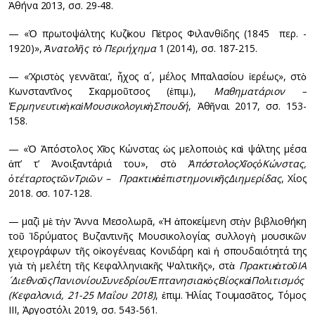
Ἀθήνα 2013, σσ. 29-48.
— «Ὁ πρωτοψάλτης Κυζίκου Πέτρος Φιλανθίδης (1845 περ. -
1920)»,
Ἀνατολῆς τὸ Περιήχημα
1 (2014), σσ. 187-215.
— «’Χριστὸς γεννᾶται’, ἦχος α´, μέλος Μπαλασίου ἱερέως», στὸ
Κωνσταντῖνος Σκαρμοῦτσος (ἐπιμ.),
Μαθηματάριον
–
Ἑρμηνευτικὴ
καὶ
Μουσικολογικὴ
Σπουδή
, Ἀθῆναι 2017, σσ. 153-
158.
— «Ὁ Ἀπόστολος Χῖος Κώνστας ὡς μελοποιὸς καὶ ψάλτης μέσα
ἀπ’ τ’ Ἀνοιξαντάριά του», στὸ
Ἀπόστολος
Χῖος
ὁ
Κώνστας
,
ὁ
τέταρτος
τῶν
Τριῶν
–
Πρακτικὰ
ἐπιστημονικῆς
Διημερίδας
, Χίος
2018. σσ. 107-128.
— μαζὶ μὲ τὴν Ἄννα Μεσολωρᾶ, «Ἡ ἀποκείμενη στὴν βιβλιοθήκη
τοῦ Ἱδρύματος Βυζαντινῆς Μουσικολογίας συλλογὴ μουσικῶν
χειρογράφων τῆς οἰκογένειας Κονιδάρη καὶ ἡ σπουδαιότητά της
γιὰ τὴ μελέτη τῆς Κεφαλληνιακῆς Ψαλτικῆς», στὰ
Πρακτικὰ
τοῦ
ΙΑ
´
Διεθνοῦς
Πανιονίου
Συνεδρίου
Ἑπτανησιακὸς
Βίος
καὶ
Πολιτισμός
(
Κεφαλονιά
, 21-25
Μαΐου
2018)
, ἐπιμ. Ἠλίας Τουμασᾶτος, Τόμος
ΙΙΙ, Ἀργοστόλι 2019, σσ. 543-561.