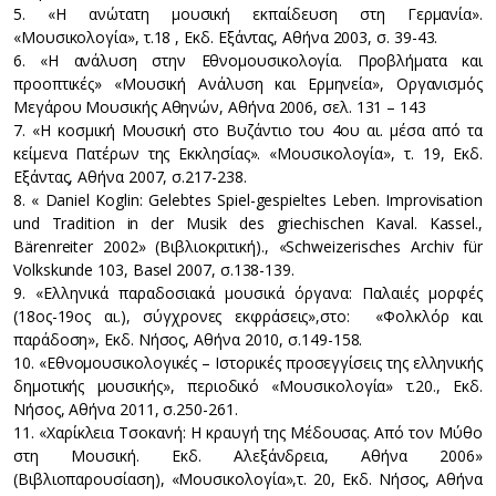
5. «Η ανώτατη μουσική εκπαίδευση στη Γερμανία».
«Μουσικολογία», τ.18 , Εκδ. Εξάντας, Αθήνα 2003, σ. 39-43.
6. «Η ανάλυση στην Εθνομουσικολογία. Προβλήματα και
προοπτικές» «Μουσική Ανάλυση και Ερμηνεία», Οργανισμός
Μεγάρου Μουσικής Αθηνών, Αθήνα 2006, σελ. 131 – 143
7. «Η κοσμική Μουσική στο Βυζάντιο του 4ου αι. μέσα από τα
κείμενα Πατέρων της Εκκλησίας». «Μουσικολογία», τ. 19, Εκδ.
Εξάντας, Αθήνα 2007, σ.217-238.
8. « Daniel Koglin: Gelebtes Spiel-gespieltes Leben. Improvisation
und Tradition in der Musik des griechischen Kaval. Kassel.,
Bärenreiter 2002» (Βιβλιοκριτική)., «Schweizerisches Archiv für
Volkskunde 103, Basel 2007, σ.138-139.
9. «Ελληνικά παραδοσιακά μουσικά όργανα: Παλαιές μορφές
(18ος-19ος αι.), σύγχρονες εκφράσεις»,στο: «Φολκλόρ και
παράδοση», Eκδ. Νήσος, Αθήνα 2010, σ.149-158.
10. «Εθνομουσικολογικές – Ιστορικές προσεγγίσεις της ελληνικής
δημοτικής μουσικής», περιοδικό «Μουσικολογία» τ.20., Εκδ.
Νήσος, Αθήνα 2011, σ.250-261.
11. «Χαρίκλεια Τσοκανή: Η κραυγή της Μέδουσας. Από τον Μύθο
στη Μουσική. Εκδ. Αλεξάνδρεια, Αθήνα 2006»
(Βιβλιοπαρουσίαση), «Μουσικολογία»,τ. 20, Εκδ. Νήσος, Αθήνα