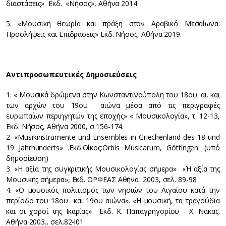
διαστάσεις» Εκδ. «Νήσος», Αθήνα 2014.
5. «Μουσική θεωρία και πράξη στον Αραβικό Μεσαίωνα:
Προσλήψεις και Επιδράσεις» Εκδ. Νήσος, Αθήνα 2019.
Αντιπροσωπευτικές Δημοσιεύσεις
1. « Μουσικά δρώμενα στην Κωνσταντινούπολη του 18ου αι. και
των αρχών του 19ου αιώνα μέσα από τις περιγραφές
ευρωπαίων περιηγητών της εποχής» « Μουσικολογία», τ. 12-13,
Εκδ. Νήσος, Αθήνα 2000, σ.156-174.
2. «Musikinstrumente und Ensembles in Griechenland des 18 und
19 Jahrhunderts» .Εκδ.Οίκος:Orbis Musicarum, Göttingen. (υπό
δημοσίευση)
3. «Η αξία της συγκριτικής Μουσικολογίας σήμερα» «Ή αξία της
Μουσικής σήμερα», Εκδ. ΟΡΦΕΑΣ Αθήνα 2003, σελ. 89-98
4. «Ο μουσικός πολιτισμός των νησιών του Αιγαίου κατά την
περίοδο του 18ου και 19ου αιώνα». «Η μουσική, τα τραγούδια
και οι χοροί της Ικαρίας» Εκδ. Κ. Παπαγρηγορίου - Χ. Νάκας.
Αθήνα 2003., σελ.82-l01