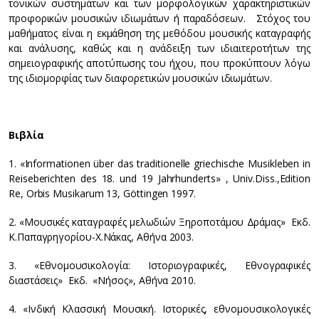
τονικών συστημάτων και των μορφολογικών χαρακτηριστικών
προφορικών μουσικών ιδιωμάτων ή παραδόσεων. Στόχος του
μαθήματος είναι η εκμάθηση της μεθόδου μουσικής καταγραφής
και ανάλυσης, καθώς και η ανάδειξη των ιδιαιτεροτήτων της
σημειογραφικής αποτύπωσης του ήχου, που προκύπτουν λόγω
της ιδιομορφίας των διαφορετικών μουσικών ιδιωμάτων.
Βιβλία
1. «Informationen über das traditionelle griechische Musikleben in
Reiseberichten des 18. und 19 Jahrhunderts» , Univ.Diss.,Edition
Re, Orbis Musikarum 13, Göttingen 1997.
2. «Μουσικές καταγραφές μελωδιών Ξηροποτάμου Δράμας» Εκδ.
Κ.Παπαγρηγορίου-Χ.Νάκας, Αθήνα 2003.
3. «Εθνομουσικολογία: Ιστοριογραφικές, Εθνογραφικές
διαστάσεις» Εκδ. «Νήσος», Αθήνα 2010.
4. «Ινδική Κλασσική Μουσική. Ιστορικές, εθνομουσικολογικές