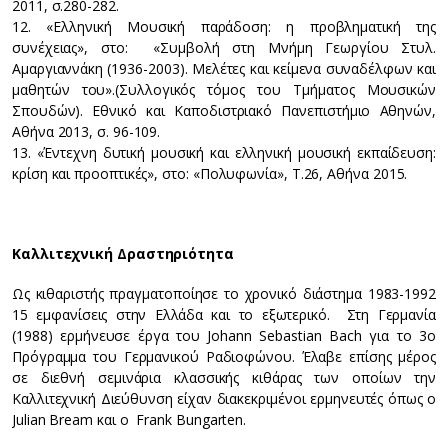
2011, σ.280-282.
12. «Ελληνική Μουσική παράδοση: η προβληματική της
συνέχειας», στο: «Συμβολή στη Μνήμη Γεωργίου Στυλ.
Αμαργιαννάκη (1936-2003). Μελέτες και κείμενα συναδέλφων και
μαθητών του».(Συλλογικός τόμος του Τμήματος Μουσικών
Σπουδών). Εθνικό και Καποδιστριακό Πανεπιστήμιο Αθηνών,
Αθήνα 2013, σ. 96-109.
13. «Έντεχνη δυτική μουσική και ελληνική μουσική εκπαίδευση:
κρίση και προοπτικές», στο: «Πολυφωνία», Τ.26, Αθήνα 2015.
Καλλιτεχνική Δραστηριότητα
Ως κιθαριστής πραγματοποίησε το χρονικό διάστημα 1983-1992
15 εμφανίσεις στην Ελλάδα και το εξωτερικό. Στη Γερμανία
(1988) ερμήνευσε έργα του Johann Sebastian Bach για το 3ο
Πρόγραμμα του Γερμανικού Ραδιοφώνου. Έλαβε επίσης μέρος
σε διεθνή σεμινάρια κλασσικής κιθάρας των οποίων την
Καλλιτεχνική Διεύθυνση είχαν διακεκριμένοι ερμηνευτές όπως ο
Julian Bream και ο Frank Bungarten.