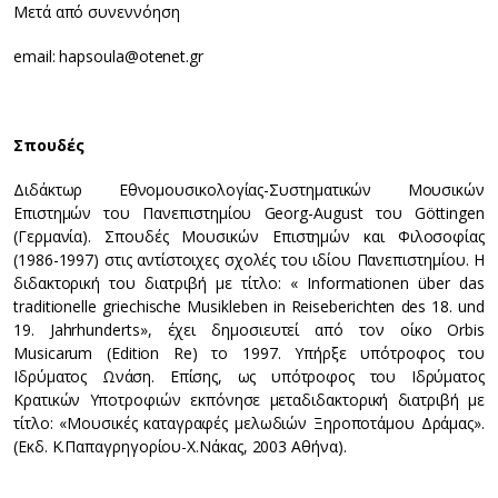
Μετά από συνεννόηση
email: hapsoula@otenet.gr
Σπουδές
Διδάκτωρ Εθνομουσικολογίας-Συστηματικών Μουσικών
Επιστημών του Πανεπιστημίου Georg-August του Göttingen
(Γερμανία). Σπουδές Μουσικών Επιστημών και Φιλοσοφίας
(1986-1997) στις αντίστοιχες σχολές του ιδίου Πανεπιστημίου. Η
διδακτορική του διατριβή με τίτλο: « Informationen über das
traditionelle griechische Musikleben in Reiseberichten des 18. und
19. Jahrhunderts», έχει δημοσιευτεί από τον οίκο Orbis
Musicarum (Edition Re) το 1997. Υπήρξε υπότροφος του
Ιδρύματος Ωνάση. Επίσης, ως υπότροφος του Ιδρύματος
Κρατικών Υποτροφιών εκπόνησε μεταδιδακτορική διατριβή με
τίτλο: «Μουσικές καταγραφές μελωδιών Ξηροποτάμου Δράμας».
(Εκδ. Κ.Παπαγρηγορίου-Χ.Νάκας, 2003 Αθήνα).