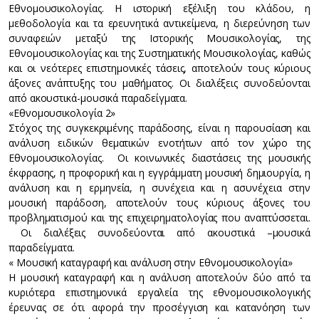
Εθνομουσικολογίας. Η ιστορική εξέλιξη του κλάδου, η
μεθοδολογία και τα ερευνητικά αντικείμενα, η διερεύνηση των
συναφειών μεταξύ της Ιστορικής Μουσικολογίας, της
Εθνομουσικολογίας και της Συστηματικής Μουσικολογίας, καθώς
και οι νεότερες επιστημονικές τάσεις, αποτελούν τους κύριους
άξονες ανάπτυξης του μαθήματος. Οι διαλέξεις συνοδεύονται
από ακουστικά-μουσικά παραδείγματα.
«Εθνομουσικολογία 2»
Στόχος της συγκεκριμένης παράδοσης, είναι η παρουσίαση και
ανάλυση ειδικών θεματικών ενοτήτων από τον χώρο της
Εθνομουσικολογίας. Οι κοινωνικές διαστάσεις της μουσικής
έκφρασης, η προφορική και η εγγράμματη μουσική δημιουργία, η
ανάλυση και η ερμηνεία, η συνέχεια και η ασυνέχεια στην
μουσική παράδοση, αποτελούν τους κύριους άξονες του
προβληματισμού και της επιχειρηματολογίας που αναπτύσσεται.
Οι διαλέξεις συνοδεύονται από ακουστικά –μουσικά
παραδείγματα.
« Μουσική καταγραφή και ανάλυση στην Εθνομουσικολογία»
Η μουσική καταγραφή και η ανάλυση αποτελούν δύο από τα
κυριότερα επιστημονικά εργαλεία της εθνομουσικολογικής
έρευνας σε ότι αφορά την προσέγγιση και κατανόηση των