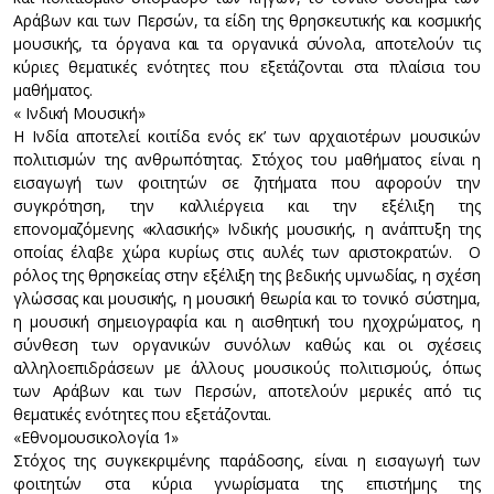
Αράβων και των Περσών, τα είδη της θρησκευτικής και κοσμικής
μουσικής, τα όργανα και τα οργανικά σύνολα, αποτελούν τις
κύριες θεματικές ενότητες που εξετάζονται στα πλαίσια του
μαθήματος.
« Ινδική Μουσική»
Η Ινδία αποτελεί κοιτίδα ενός εκ’ των αρχαιοτέρων μουσικών
πολιτισμών της ανθρωπότητας. Στόχος του μαθήματος είναι η
εισαγωγή των φοιτητών σε ζητήματα που αφορούν την
συγκρότηση, την καλλιέργεια και την εξέλιξη της
επονομαζόμενης «κλασικής» Ινδικής μουσικής, η ανάπτυξη της
οποίας έλαβε χώρα κυρίως στις αυλές των αριστοκρατών. Ο
ρόλος της θρησκείας στην εξέλιξη της βεδικής υμνωδίας, η σχέση
γλώσσας και μουσικής, η μουσική θεωρία και το τονικό σύστημα,
η μουσική σημειογραφία και η αισθητική του ηχοχρώματος, η
σύνθεση των οργανικών συνόλων καθώς και οι σχέσεις
αλληλοεπιδράσεων με άλλους μουσικούς πολιτισμούς, όπως
των Αράβων και των Περσών, αποτελούν μερικές από τις
θεματικές ενότητες που εξετάζονται.
«Εθνομουσικολογία 1»
Στόχος της συγκεκριμένης παράδοσης, είναι η εισαγωγή των
φοιτητών στα κύρια γνωρίσματα της επιστήμης της