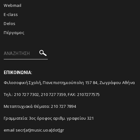
Webmail
E-class
Delos
Πέργαμος
ΕΠΙΚΟΙΝΩΝΙΑ:
Φιλοσοφική Σχολή, Πανεπιστημιούπολη 157 84, Ζωγράφου Αθήνα
Τηλ.: 210 727 7302, 210 727 7359, FAX: 2107277575
Μεταπτυχιακά Θέματα: 210 727 7894
Γραμματεία: 3ος όροφος αριθμ. γραφείου 321
email secr[at]music.uoa[dot]gr