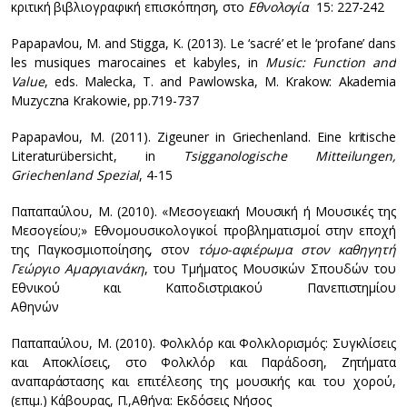
κριτική βιβλιογραφική επισκόπηση, στο
Εθνολογία
15: 227-242
Papapavlou, Μ. and Stigga, K. (2013). Le ‘sacré’ et le ‘profane’ dans
les musiques marocaines et kabyles, in
Music: Function and
Value
, eds. Malecka, T. and Pawlowska, M. Krakow: Akademia
Muzyczna Krakowie, pp.719-737
Papapavlou, M. (2011). Zigeuner in Griechenland. Eine kritische
Literaturübersicht, in
Tsigganologische Mitteilungen,
Griechenland Spezial
, 4-15
Παπαπαύλου, Μ. (2010). «Μεσογειακή Μουσική ή Μουσικές της
Μεσογείου;» Εθνομουσικολογικοί προβληματισμοί στην εποχή
της Παγκοσμιοποίησης, στον
τόμο-αφιέρωμα στον καθηγητή
Γεώργιο Αμαργιανάκη
, του Τμήματος Μουσικών Σπουδών του
Εθνικού και Καποδιστριακού Πανεπιστημίου
Αθηνών
Παπαπαύλου, Μ. (2010). Φολκλόρ και Φολκλορισμός: Συγκλίσεις
και Αποκλίσεις, στο Φολκλόρ και Παράδοση, Ζητήματα
αναπαράστασης και επιτέλεσης της μουσικής και του χορού,
(επιμ.) Κάβουρας, Π.,Αθήνα: Εκδόσεις Νήσος