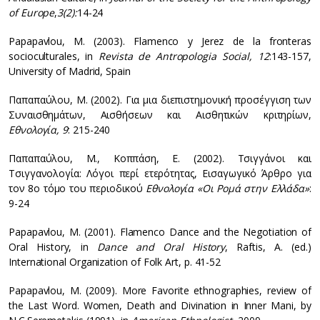
of Europe
,
3(2):
14-24
Papapavlou, M. (2003). Flamenco y Jerez de la fronteras
socioculturales, in
Revista de Antropologia Social, 12
:143-157,
University of Madrid, Spain
Παπαπαύλου, Μ. (2002). Για μια διεπιστημονική προσέγγιση των
Συναισθημάτων, Αισθήσεων και Αισθητικών κριτηρίων,
Εθνολογία, 9
: 215-240
Παπαπαύλου, Μ., Κοππάση, Ε. (2002). Τσιγγάνοι και
Τσιγγανολογία: Λόγοι περί ετερότητας, Εισαγωγικό Άρθρο για
τον 8ο τόμο του περιοδικού
Εθνολογία «Οι Ρομά στην Ελλάδα»
:
9-24
Papapavlou, M. (2001). Flamenco Dance and the Negotiation of
Oral History, in
Dance and Oral History
, Raftis, A. (ed.)
International Organization of Folk Art, p. 41-52
Papapavlou, M. (2009). More Favorite ethnographies, review of
the Last Word. Women, Death and Divination in Inner Mani, by