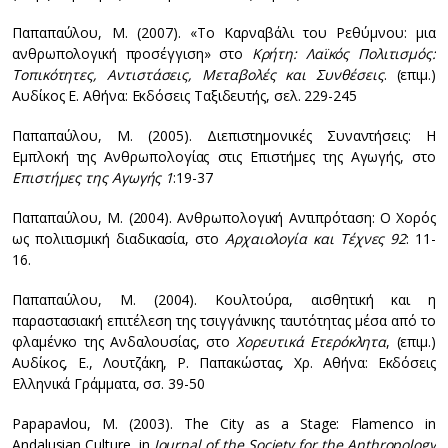
Παπαπαύλου, Μ. (2007). «Το Καρναβάλι του Ρεθύμνου: μια
ανθρωπολογική προσέγγιση» στο
Κρήτη: Λαϊκός Πολιτισμός:
Τοπικότητες, Αντιστάσεις, Μεταβολές και Συνθέσεις
. (επιμ.)
Αυδίκος Ε. Αθήνα: Εκδόσεις Ταξιδευτής, σελ. 229-245
Παπαπαύλου, Μ. (2005). Διεπιστημονικές Συναντήσεις: Η
Εμπλοκή της Ανθρωπολογίας στις Επιστήμες της Αγωγής, στο
Επιστήμες της Αγωγής 1
:19-37
Παπαπαύλου, Μ. (2004). Ανθρωπολογική Αντιπρόταση: Ο Χορός
ως πολιτισμική διαδικασία, στο
Αρχαιολογία και Τέχνες 92
: 11-
16.
Παπαπαύλου, Μ. (2004). Κουλτούρα, αισθητική και η
παραστασιακή επιτέλεση της τσιγγάνικης ταυτότητας μέσα από το
φλαμένκο της Ανδαλουσίας, στο
Χορευτικά Ετερόκλητα
, (επιμ.)
Αυδίκος, Ε., Λουτζάκη, Ρ. Παπακώστας, Χρ. Αθήνα: Εκδόσεις
Ελληνικά Γράμματα, σσ. 39-50
Papapavlou, M. (2003). The City as a Stage: Flamenco in
Andalusian Culture, in
Journal of the Society for the Anthropology