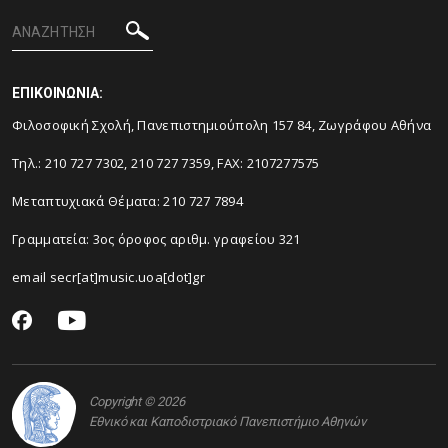
ΕΠΙΚΟΙΝΩΝΙΑ:
Φιλοσοφική Σχολή, Πανεπιστημιούπολη 157 84, Ζωγράφου Αθήνα
Τηλ.: 210 727 7302, 210 727 7359, FAX: 2107277575
Μεταπτυχιακά Θέματα: 210 727 7894
Γραμματεία: 3ος όροφος αριθμ. γραφείου 321
email secr[at]music.uoa[dot]gr
Copyright © 2026
Εθνικό και Καποδιστριακό Πανεπιστήμιο Αθηνών