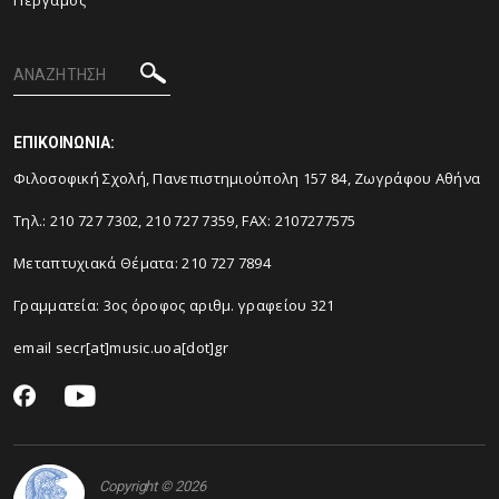
Πέργαμος
ΕΠΙΚΟΙΝΩΝΙΑ:
Φιλοσοφική Σχολή, Πανεπιστημιούπολη 157 84, Ζωγράφου Αθήνα
Τηλ.: 210 727 7302, 210 727 7359, FAX: 2107277575
Μεταπτυχιακά Θέματα: 210 727 7894
Γραμματεία: 3ος όροφος αριθμ. γραφείου 321
email secr[at]music.uoa[dot]gr
Copyright © 2026