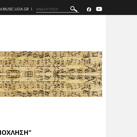
N.MUSIC.UOA.GR
ΕΝΟΧΛΗΣΗ"