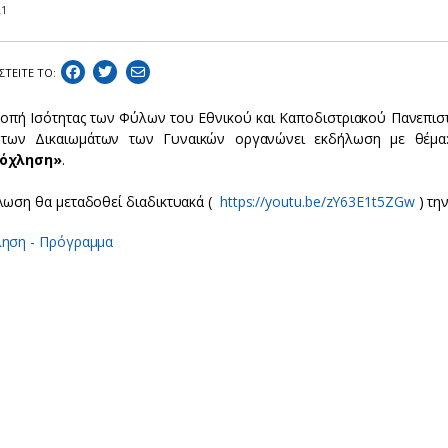
21
ΣΤEIΤΕ ΤΟ:
ροπή Ισότητας των Φύλων του Εθνικού και Καποδιστριακού Πανεπισ
 των Δικαιωμάτων των Γυναικών οργανώνει εκδήλωση με θέμ
όχληση»
.
λωση θα μεταδοθεί διαδικτυακά (
https://youtu.be/zY63E1t5ZGw
) τη
ηση - Πρόγραμμα