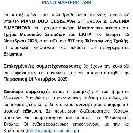
PIANO MASTERCLASS
Το καταξιωμένο και πολυβραβευμένο διεθνώς πιανιστικό
ντουέτο
PIANO DUO DESISLAVA SHTEREVA & EVGENIA
SIMEONOVA
θα πραγματοποιήσει
Masterclass πιάνου
στο
Τμήμα Μουσικών Σπουδών του ΕΚΠΑ
την
Τετάρτη 12
Νοεμβρίου 2025
, στην αίθουσα
917 της Φιλοσοφικής Σχολής
.
Η επίσκεψη εντάσσεται στο πλαίσιο του προγράμματος
Erasmus+
.
Επιλεγμένοι/ες συμμετέχοντες/ουσες
θα έχουν την ευκαιρία
να εμφανιστούν σε συναυλία που θα πραγματοποιηθεί την
Παρασκευή 14 Νοεμβρίου 2025
.
Δικαίωμα συμμετοχής
έχουν οι φοιτητές/τριες του Τμήματος
Μουσικών Σπουδών με προχωρημένη επίδοση στο πιάνο, είτε
ως σολίστες είτε ως μέλη ντουέτου, ανεξαρτήτως φοίτησης στη
μουσική ειδίκευση. Σε περίπτωση διαθεσιμότητας θέσεων,
μπορούν να συμμετάσχουν και φοιτητές της Φιλοσοφικής
Σχολής. Οι ενδιαφερόμενοι/ες επικοινωνούν με την κα
Καλοπανά (
mkalopana@music.uoa.gr
).