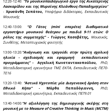
12:20-12:40:
“
Το μουσικοπαιδαγωγικό έργο της Αικατερίνης
Λασκαρίδου και της Μυρσίνης Κλεάνθους-Παπαδημητρίου
”
-
Χρυσάνθη Ζεπάτου,
Υποψήφια διδάκτορας
,
Εκπαιδευτικός
Μουσικής
12:40-13:00:
“Ο Γάτος (
mini
οπερέτα) διαθεματικό
εργαστήριο μουσικού θεάτρου με παιδιά 9-11 ετών: Ο
ρόλος της συμμετοχής”
- Γιώργος Κασαβέτης,
Μουσικός,
Συνθέτης, Μεταπτυχιακός φοιτητής
13:00-13:20:
“Ανάγνωση και τραγούδι στην πρώτη σχολική
ηλικία - σχεδιασμός και εφαρμογή εκπαιδευτικού
προγράμματος”
- Αγγελική Κωνσταντακοπούλου,
PhD
,
Μεταδιδακτορική ερευνήτρια ΤΜΣ ΕΚΠΑ, Εκπαιδευτικός ΠΕ70-
ΤΕ16
13:20-13:40:
“Αστικά Ηχοτοπία: μία Διαγενεακή Δράση στον
Εθνικό Κήπο”
- Μάρθα Παπαδόγιαννη,
PhD
,
Μεταδιδακτορική ερευνήτρια, Εκπαιδευτικός ΠΕ79.01
13:40-14:00:
“Η αξιολόγηση της δημιουργικής σκέψης στη
μουσική με το
Measure
of
Creative
Thinking
in
Music
(MCTM
)