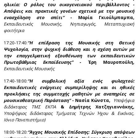
ηλικία: Ο ρόλος του οικογενειακού περιβάλλοντος -
Απόψεις και πρακτικές γονέων σχετικά με την μουσική
ενασχόληση στο σπίτι”
-
Μαρία Γκιούλμπαμπα,
Εκπαιδευτικός M
ουσικής, N
ηπιαγωγός, Μεταπτυχιακή
φοιτήτρια
17:20-17:40:
“Η επίδραση της Μουσικής στη Θετική
Ψυχολογία, στην ψυχική διάθεση και η σχέση αυτών με
την επαγγελματική εξουθένωση των εκπαιδευτικών
Πρωτοβάθμιας Εκπαίδευσης”
-
Έρη Μαυροπούλη,
Εκπαιδευτικός Μουσικής
17:40-18:00:
“Η συμβολική αξία ενός φυλαχτού:
Εκπαιδευτικές ενέργειες συμπερίληψης και οι ηθικές
προκλήσεις της συμμετοχής μαθητών με αναπηρίες σε
μουσικοθεατρική Παράσταση”
-
Νασία Κώνστα,
Υποψήφια
διδάκτορας ΤΜΣ ΕΚΠΑ
& Δημήτρης Χατζηγιαννάκης,
Υποψήφιος διδάκτορας T
μήματος Τεχνών Ήχου & Εικόνας,
Ιόνιο Πανεπιστήμιο)
18:00-18:20:
“Άγχος Μουσικής Επίδοσης: Σύγκριση απόψεων