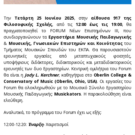
Την
Τετάρτη 25 Ιουνίου 2025
, στην
αίθουσα 917 της
Φιλοσοφικής Σχολής
, από τις
12:00 έως τις 19:00
, θα
πραγματοποιηθεί το FORUM Νέων Επιστημόνων ΙΙΙ, που
συνδιοργανώνουν τα
Εργαστήρια Μουσικής Παιδαγωγικής
&
Μουσικής, Γνωσιακών Επιστημών και Κοινότητας
του
Τμήματος Μουσικών Σπουδών του ΕΚΠΑ. Θα παρουσιαστούν
ερευνητικές εργασίες από μεταπτυχιακούς φοιτητές,
υποψήφιους διδάκτορες, διδακτορικούς και μεταδιδακτορικούς
ερευνητές των δυο Εργαστηρίων. Κεντρική ομιλήτρια του Forum
θα είναι η
Jody
L
. Kerchner
,
καθηγήτρια στο
Oberlin
College
&
Conservatory
of
Music
(Oberlin
, Ohio
, USA
)
. Οι εργασίες του
Forum θα ολοκληρωθούν με το Μουσικό Σύνολο Εργαστηρίου
Μουσικής Παιδαγωγικής:
Musickators
. Η παρακολούθηση είναι
ελεύθερη.
Αναλυτικά, το πρόγραμμα του Forum έχει ως εξής:
12:00-12:20:
Έναρξη
- Χαιρετισμοί