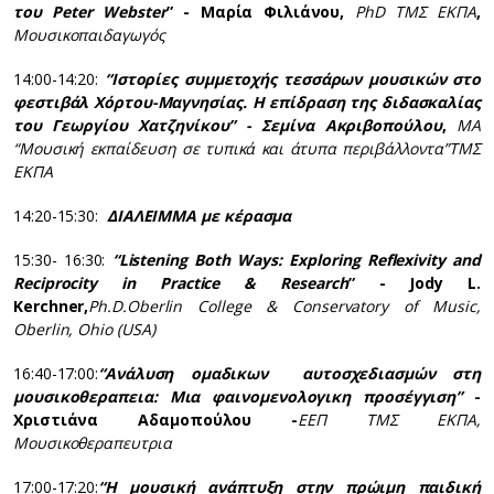
του Peter
Webster
” - Μαρία Φιλιάνου,
PhD
ΤΜΣ ΕΚΠΑ
,
Μουσικοπαιδαγωγός
14:00-14:20:
“Ιστορίες συμμετοχής τεσσάρων μουσικών στο
φεστιβάλ Χόρτου-Μαγνησίας. Η επίδραση της διδασκαλίας
του Γεωργίου Χατζηνίκου” - Σεμίνα Ακριβοπούλου
,
ΜΑ
“Μουσική εκπαίδευση σε τυπικά και άτυπα περιβάλλοντα”
ΤΜΣ
ΕΚΠΑ
14:20-15:30:
ΔΙΑΛΕΙΜΜΑ με κέρασμα
15:30- 16:30:
“Listening Both Ways: Exploring Reflexivity and
Reciprocity in Practice & Research
” - Jody L.
Kerchner,
Ph.D.Oberlin College & Conservatory of Music,
Oberlin, Ohio (USA)
16:40-17:00:
“Ανάλυση ομαδικων αυτοσχεδιασμών στη
μουσικοθεραπεια: Μια φαινομενολογικη προσέγγιση”
-
Χριστιάνα Αδαμοπούλου -
ΕΕΠ ΤΜΣ ΕΚΠΑ,
Μουσικοθεραπευτρια
17:00-17:20:
“Η μουσική ανάπτυξη στην πρώιμη παιδική