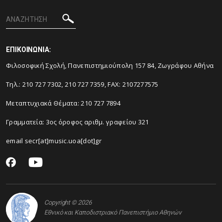
ΕΠΙΚΟΙΝΩΝΙΑ:
Φιλοσοφική Σχολή, Πανεπιστημιούπολη 157 84, Ζωγράφου Αθήνα
Τηλ.: 210 727 7302, 210 727 7359, FAX: 2107277575
Μεταπτυχιακά Θέματα: 210 727 7894
Γραμματεία: 3ος όροφος αριθμ. γραφείου 321
email secr[at]music.uoa[dot]gr
Copyright © 2026
Εθνικό και Καποδιστριακό Πανεπιστήμιο Αθηνών