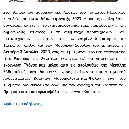
Στο πλαίσιο των μουσικών εκδηλώσεων του Τμήματος Μουσικών
Σπουδών του ΕΚΠΑ,
Μουσική Άνοιξη 2023
, ο οποίος περιλαμβάνει
συναυλίες έντεχνης, ηλεκτρoακουστικής, jazz, παραδοσιακής και
δημοφιλούς μουσικής με τη συμμετοχή προπτυχιακών και
μεταπτυχιακών φοιτητών και υποψηφίων διδακτόρων του
Τμήματος, καθώς και των Μουσικών Συνόλων του τμήματος, τη
Δευτέρα 3 Απριλίου 2023
, στις 7:00 μ.μ., στον Ιερό Πανεπιστημιακό
Ναό Εισοδίων της Θεοτόκου (Καπνικαρέα) θα παρουσιαστεί η
εκδήλωση
῾᾽Λόγος και μέλος από τις ακολουθίες της Μεγάλης
Εβδομάδος῾῾
, όπου θα ψάλλει χορός ψαλτών του μεταπτυχιακού
προγράμματος ῾῾Βυζαντινή Μουσικολογία και Ψαλτική Τέχνη῾῾ του
Τμήματος Μουσικών Σπουδών υπό την χοραρχία του φοιτητή του
Προγράμματος και πρωτοψάλτου κ. Ιωάννου Χρήστου.
Αφίσα της εκδήλωσης