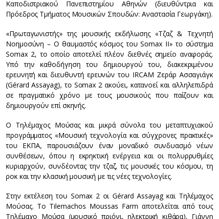
Καποδιστριακού Πανεπιστημίου Αθηνών (διευθύντρια και
Πρόεδρος Τμήματος Μουσικών Σπουδών: Αναστασία Γεωργάκη).
«Πρωταγωνιστής» της μουσικής εκδήλωσης «Τζαζ & Τεχνητή
Νοημοσύνη – Ο θαυμαστός κόσμος του Somax II» το σύστημα
Somax 2, το οποίο αποτελεί πλέον διεθνές σημείο αναφοράς.
Υπό την καθοδήγηση του δημιουργού του, διακεκριμένου
ερευνητή και διευθυντή ερευνών του IRCAM Ζεράρ Ασσαγιάγκ
(Gérard Assayag), το Somax 2 ακούει, κατανοεί και αλληλεπιδρά
σε πραγματικό χρόνο με τους μουσικούς που παίζουν και
δημιουργούν επί σκηνής.
Ο Τηλέμαχος Μούσας και μικρά σύνολα του μεταπτυχιακού
προγράμματος «Μουσική τεχνολογία και σύγχρονες πρακτικές»
του ΕΚΠΑ, παρουσιάζουν έναν μοναδικό συνδυασμό νέων
συνθέσεων, όπου η εκρηκτική ενέργεια και οι πολυρρυθμίες
κυριαρχούν, συνδέοντας την τζαζ, τις μουσικές του κόσμου, τη
ροκ και την κλασική μουσική με τις νέες τεχνολογίες.
Στην εκτέλεση του Somax 2 οι Gérard Assayag και Τηλέμαχος
Μούσας. Το Tilemachos Moussas Farm αποτελείται από τους
Τηλέμαχο Μούσα (μουσικό πριόνι, ηλεκτρική κιθάρα), Γιάννη