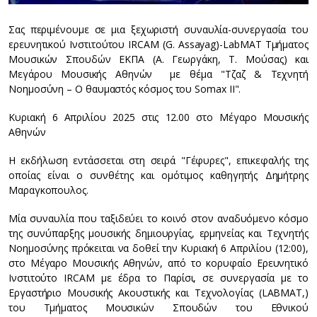
Σας περιμένουμε σε μια ξεχωριστή συναυλία-συνεργασία του
ερευνητικού Ινστιτούτου IRCAM (G. Assayag)-LabMAT Tμήματος
Μουσικών Σπουδών ΕΚΠΑ (A. Γεωργάκη, Τ. Μούσας) και
Μεγάρου Μουσικής Αθηνών με θέμα "Τζαζ & Τεχνητή
Νοημοσύνη – Ο θαυμαστός κόσμος του Somax ΙΙ".
Κυριακή 6 Απριλίου 2025 στις 12.00 στο Μέγαρο Μουσικής
Αθηνών
Η εκδήλωση εντάσσεται στη σειρά "Γέφυρες", επικεφαλής της
οποίας είναι ο συνθέτης και ομότιμος καθηγητής Δημήτρης
Μαραγκοπουλος.
Μία συναυλία που ταξιδεύει το κοινό στον αναδυόμενο κόσμο
της συνύπαρξης μουσικής δημιουργίας, ερμηνείας και Τεχνητής
Νοημοσύνης πρόκειται να δοθεί την Κυριακή 6 Απριλίου (12:00),
στο Μέγαρο Μουσικής Αθηνών, από το κορυφαίο Eρευνητικό
Iνστιτούτο IRCAM με έδρα το Παρίσι, σε συνεργασία με το
Εργαστήριο Μουσικής Ακουστικής και Τεχνολογίας (LABMAT,)
του Τμήματος Μουσικών Σπουδών του Εθνικού