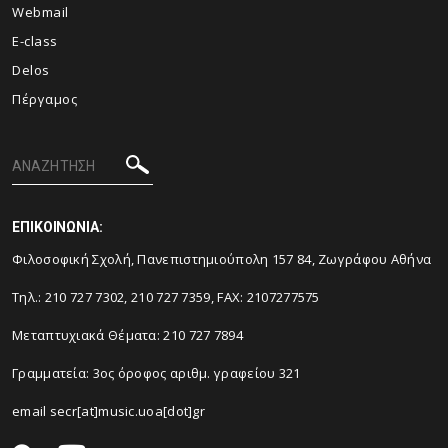
Webmail
E-class
Delos
Πέργαμος
ΕΠΙΚΟΙΝΩΝΙΑ:
Φιλοσοφική Σχολή, Πανεπιστημιούπολη 157 84, Ζωγράφου Αθήνα
Τηλ.: 210 727 7302, 210 727 7359, FAX: 2107277575
Μεταπτυχιακά Θέματα: 210 727 7894
Γραμματεία: 3ος όροφος αριθμ. γραφείου 321
email secr[at]music.uoa[dot]gr