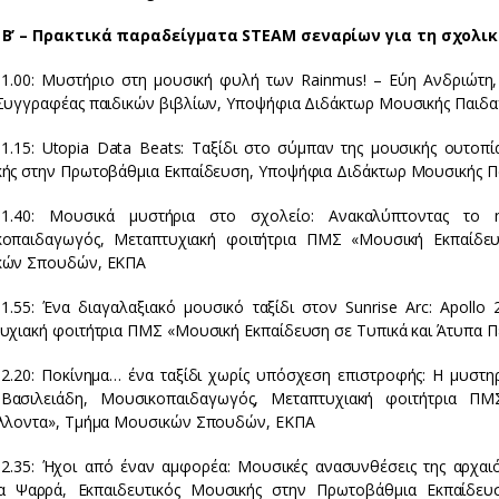
Β’ – Πρακτικά παραδείγματα STEAM σεναρίων για τη σχολικ
11.00: Μυστήριο στη μουσική φυλή των Rainmus! – Εύη Ανδριώτη
Συγγραφέας παιδικών βιβλίων, Υποψήφια Διδάκτωρ Μουσικής Παιδ
11.15: Utopia Data Beats: Ταξίδι στο σύμπαν της μουσικής ουτοπ
ής στην Πρωτοβάθμια Εκπαίδευση, Υποψήφια Διδάκτωρ Μουσικής 
–11.40: Μουσικά μυστήρια στο σχολείο: Ανακαλύπτοντας το
οπαιδαγωγός, Μεταπτυχιακή φοιτήτρια ΠΜΣ «Μουσική Εκπαίδευ
κών Σπουδών, ΕΚΠΑ
11.55: Ένα διαγαλαξιακό μουσικό ταξίδι στον Sunrise Arc: Apoll
υχιακή φοιτήτρια ΠΜΣ «Μουσική Εκπαίδευση σε Τυπικά και Άτυπα
12.20: Ποκίνημα… ένα ταξίδι χωρίς υπόσχεση επιστροφής: Η μυστηρ
Βασιλειάδη, Μουσικοπαιδαγωγός, Μεταπτυχιακή φοιτήτρια Π
λλοντα», Τμήμα Μουσικών Σπουδών, ΕΚΠΑ
12.35: Ήχοι από έναν αμφορέα: Μουσικές ανασυνθέσεις της αρχα
α Ψαρρά, Εκπαιδευτικός Μουσικής στην Πρωτοβάθμια Εκπαίδευσ