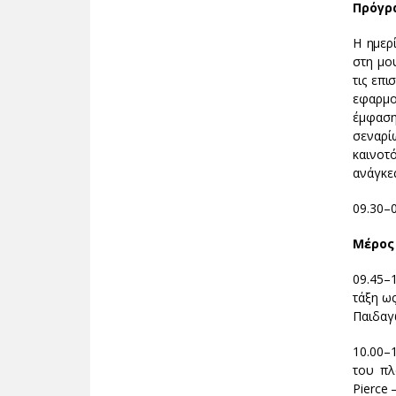
Πρόγρ
Η ημερ
στη μο
τις επι
εφαρμο
έμφαση
σεναρί
καινοτ
ανάγκε
09.30–0
Μέρος 
09.45–
τάξη ω
Παιδαγ
10.00–
του πλ
Pierce 