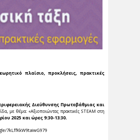
εωρητικό πλαίσιο, προκλήσεις, πρακτικές
Περιφερειακής Διεύθυνσης Πρωτοβάθμιας και
ίδα, με θέμα: «Αξιοποιώντας πρακτικές STEAM στη
ίου 2025 και ώρες 9:30-13:30.
.gle/7kLffKkW9taiwG979