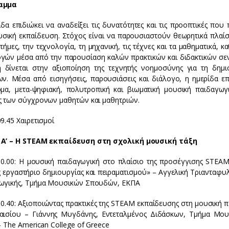
αμμα
ίδα επιδιώκει να αναδείξει τις δυνατότητες και τις προοπτικές π
υσική εκπαίδευση. Στόχος είναι να παρουσιαστούν θεωρητικά πλαί
στήμες, την τεχνολογία, τη μηχανική, τις τέχνες και τα μαθηματικά
γών μέσα από την παρουσίαση καλών πρακτικών και διδακτικών σεν
 δίνεται στην αξιοποίηση της τεχνητής νοημοσύνης για τη δημ
ων. Μέσα από εισηγήσεις, παρουσιάσεις και διάλογο, η ημερίδα ε
όμα, μετα-ψηφιακή, πολυτροπική και βιωματική μουσική παιδαγωγι
ς των σύγχρονων μαθητών και μαθητριών.
9.45 Χαιρετισμοί
Α’ – Η STEAM εκπαίδευση στη σχολική μουσική τάξη
10.00: Η μουσική παιδαγωγική στο πλαίσιο της προσέγγισης STE
ς εργαστήριο δημιουργίας και πειραματισμού» – Αγγελική Τριανταφ
ωγικής, Τμήμα Μουσικών Σπουδών, ΕΚΠΑ
10.40: Αξιοποιώντας πρακτικές της STEAM εκπαίδευσης στη μουσική 
αισίου – Γιάννης Μυγδάνης, Εντεταλμένος Διδάσκων, Τμήμα Μου
– The American College of Greece