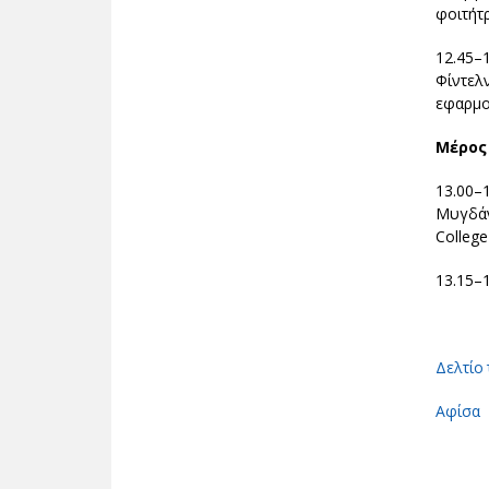
φοιτήτ
12.45–
Φίντελ
εφαρμο
Μέρος 
13.00–
Μυγδάν
College
13.15–1
Δελτίο
Αφίσα