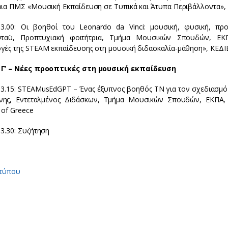
ρια ΠΜΣ «Μουσική Εκπαίδευση σε Τυπικά και Άτυπα Περιβάλλοντα
13.00: Οι βοηθοί του Leonardo da Vinci: μουσική, φυσική, πρ
νταϋ, Προπτυχιακή φοιτήτρια, Τμήμα Μουσικών Σπουδών, ΕΚ
γές της STEAM εκπαίδευσης στη μουσική διδασκαλία-μάθηση», ΚΕΔ
Γ’ – Νέες προοπτικές στη μουσική εκπαίδευση
13.15: STEAMusEdGPT – Ένας έξυπνος βοηθός ΤΝ για τον σχεδιασμ
ης, Εντεταλμένος Διδάσκων, Τμήμα Μουσικών Σπουδών, ΕΚΠΑ, Ε
 of Greece
3.30: Συζήτηση
 τύπου